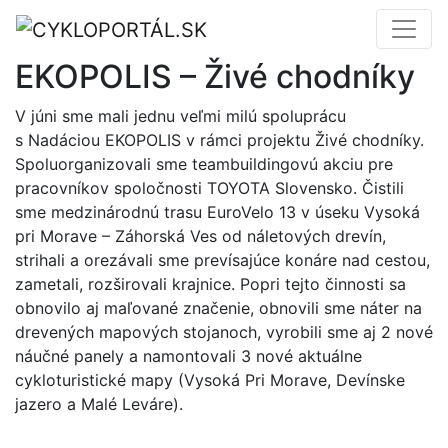
EKOPOLIS – Živé chodníky
V júni sme mali jednu veľmi milú spoluprácu
s Nadáciou EKOPOLIS v rámci projektu Živé chodníky.
Spoluorganizovali sme teambuildingovú akciu pre
pracovníkov spoločnosti TOYOTA Slovensko. Čistili
sme medzinárodnú trasu EuroVelo 13 v úseku Vysoká
pri Morave – Záhorská Ves od náletových drevín,
strihali a orezávali sme prevísajúce konáre nad cestou,
zametali, rozširovali krajnice. Popri tejto činnosti sa
obnovilo aj maľované značenie, obnovili sme náter na
drevených mapových stojanoch, vyrobili sme aj 2 nové
náučné panely a namontovali 3 nové aktuálne
cykloturistické mapy (Vysoká Pri Morave, Devínske
jazero a Malé Leváre).