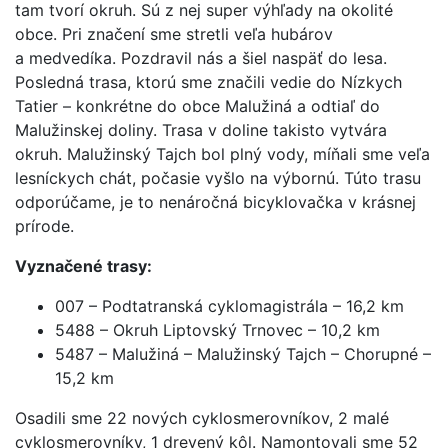
tam tvorí okruh. Sú z nej super výhľady na okolité
obce. Pri značení sme stretli veľa hubárov
a medvedíka. Pozdravil nás a šiel naspäť do lesa.
Posledná trasa, ktorú sme značili vedie do Nízkych
Tatier – konkrétne do obce Malužiná a odtiaľ do
Malužinskej doliny. Trasa v doline takisto vytvára
okruh. Malužinský Tajch bol plný vody, míňali sme veľa
lesníckych chát, počasie vyšlo na výbornú. Túto trasu
odporúčame, je to nenáročná bicyklovačka v krásnej
prírode.
Vyznačené trasy:
007 – Podtatranská cyklomagistrála – 16,2 km
5488 – Okruh Liptovský Trnovec – 10,2 km
5487 – Malužiná – Malužinský Tajch – Chorupné –
15,2 km
Osadili sme 22 nových cyklosmerovníkov, 2 malé
cyklosmerovníky, 1 drevený kôl. Namontovali sme 52