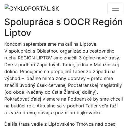
Spolupráca s OOCR Región
Liptov
Koncom septembra sme makali na Liptove.
V spolupráci s Oblastnou organizáciou cestovného
ruchu REGIÓN LIPTOV sme značili 3 úplne nové trasy.
Dve v podhorí Západných Tatier, jedna v Malužinskej
doline. Pracujeme na prepojení Tatier zo západu na
východ – ideálne mimo zóny dopravy – preto sme
značili úvodný úsek červenej Podtatranskej magistrály
(od obce Kvačany do ústia Žiarskej doliny).
Pokračovať ďalej v smere na Podbanské by sme chceli
na budúci rok. Aktuálne sa v podhorí Tatier veľa ťaží
a zváža drevo, dávajte pozor pri bajkovačke!
Ďalšia trasa vedie z Liptovského Trnovca nad obec,