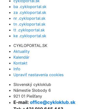
cykloportal.sk
ba .cykloportal.sk
za .cykloportal.sk
nr .cykloportal.sk
tn .cykloportal.sk
tt .cykloportal.sk
ke .cykloportal.sk
CYKLOPORTAL.SK
Aktuality
Kalendár
Kontakt
Info
Upraviť nastavenia cookies
Slovenský cykloklub
Námestie Slobody 6
921 01 Piešťany
E-mail:
office@cykloklub.sk