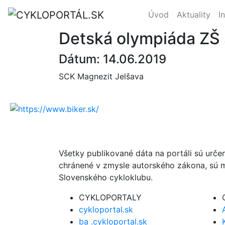
Úvod
Aktuality
I
Detská olympiáda ZŠ 
Dátum: 14.06.2019
SCK Magnezit Jelšava
Všetky publikované dáta na portáli sú urče
chránené v zmysle autorského zákona, sú m
Slovenského cykloklubu.
CYKLOPORTALY
cykloportal.sk
ba .cykloportal.sk