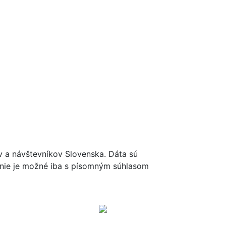
cykloportal.sk
ov a návštevníkov Slovenska. Dáta sú
renie je možné iba s písomným súhlasom