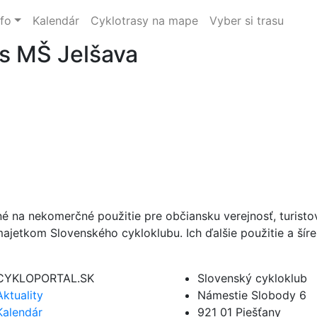
nfo
Kalendár
Cyklotrasy na mape
Vyber si trasu
s MŠ Jelšava
né na nekomerčné použitie pre občiansku verejnosť, turist
ajetkom Slovenského cykloklubu. Ich ďalšie použitie a ší
CYKLOPORTAL.SK
Slovenský cykloklub
Aktuality
Námestie Slobody 6
Kalendár
921 01 Piešťany