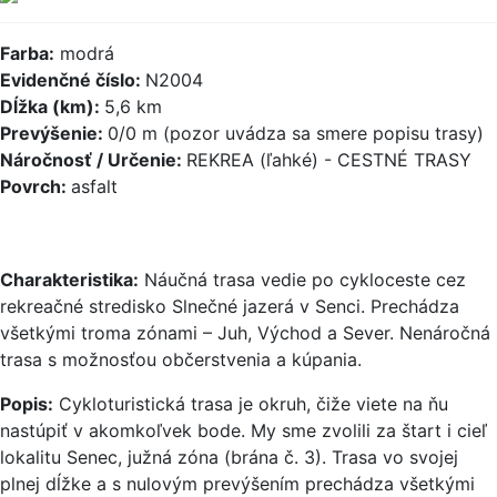
Farba:
modrá
Evidenčné číslo:
N2004
Dĺžka (km):
5,6 km
Prevýšenie:
0/0 m (pozor uvádza sa smere popisu trasy)
Náročnosť / Určenie:
REKREA (ľahké) - CESTNÉ TRASY
Povrch:
asfalt
Charakteristika:
Náučná trasa vedie po cykloceste cez
rekreačné stredisko Slnečné jazerá v Senci. Prechádza
všetkými troma zónami – Juh, Východ a Sever. Nenáročná
trasa s možnosťou občerstvenia a kúpania.
Popis:
Cykloturistická trasa je okruh, čiže viete na ňu
nastúpiť v akomkoľvek bode. My sme zvolili za štart i cieľ
lokalitu Senec, južná zóna (brána č. 3). Trasa vo svojej
plnej dĺžke a s nulovým prevýšením prechádza všetkými