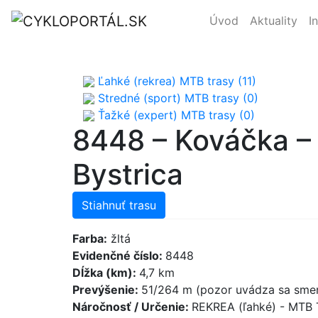
Úvod
Aktuality
I
Ľahké (rekrea) MTB trasy (11)
Stredné (sport) MTB trasy (0)
Ťažké (expert) MTB trasy (0)
8448 – Kováčka –
Bystrica
Stiahnuť trasu
Farba:
žltá
Evidenčné číslo:
8448
Dĺžka (km):
4,7 km
Prevýšenie:
51/264 m (pozor uvádza sa smer
Náročnosť / Určenie:
REKREA (ľahké) - MTB