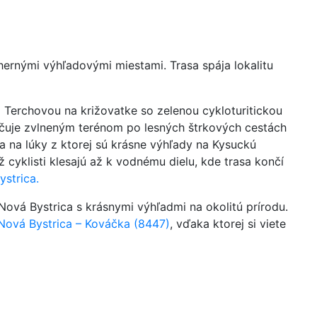
ernými výhľadovými miestami. Trasa spája lokalitu
 Terchovou na križovatke so zelenou cykloturitickou
ačuje zvlneným terénom po lesných štrkových cestách
na lúky z ktorej sú krásne výhľady na Kysuckú
 cyklisti klesajú až k vodnému dielu, kde trasa končí
strica.
vá Bystrica s krásnymi výhľadmi na okolitú prírodu.
Nová Bystrica – Kováčka (8447)
, vďaka ktorej si viete