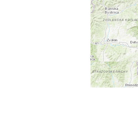
+
-
Leaflet
| Tiles © Esri — Esri, DeLorme, NAVTEQ, TomTom,
Intermap, iPC, USGS, FAO, NPS, NRCAN, GeoBase,