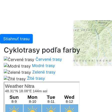
Kadaster NL, Ordnance Survey, Esri Japan, METI, Esri
China (Hong Kong), and the GIS User Community
Stiahnuť trasu
Cyklotrasy podľa farby
Červené trasy
Modré trasy
Zelené trasy
Žlté trasy