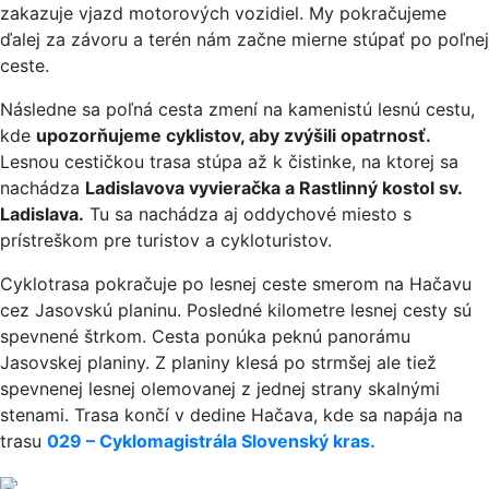
zakazuje vjazd motorových vozidiel. My pokračujeme
ďalej za závoru a terén nám začne mierne stúpať po poľnej
ceste.
Následne sa poľná cesta zmení na kamenistú lesnú cestu,
kde
upozorňujeme cyklistov, aby zvýšili opatrnosť.
Lesnou cestičkou trasa stúpa až k čistinke, na ktorej sa
nachádza
Ladislavova vyvieračka a Rastlinný kostol sv.
Ladislava.
Tu sa nachádza aj oddychové miesto s
prístreškom pre turistov a cykloturistov.
Cyklotrasa pokračuje po lesnej ceste smerom na Hačavu
cez Jasovskú planinu. Posledné kilometre lesnej cesty sú
spevnené štrkom. Cesta ponúka peknú panorámu
Jasovskej planiny. Z planiny klesá po strmšej ale tiež
spevnenej lesnej olemovanej z jednej strany skalnými
stenami. Trasa končí v dedine Hačava, kde sa napája na
trasu
029 – Cyklomagistrála Slovenský kras.