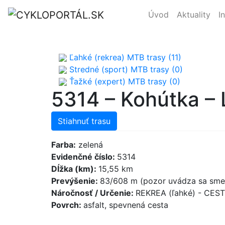
Úvod
Aktuality
I
Ľahké (rekrea) MTB trasy (11)
Stredné (sport) MTB trasy (0)
Ťažké (expert) MTB trasy (0)
5314 – Kohútka –
Stiahnuť trasu
Farba:
zelená
Evidenčné číslo:
5314
Dĺžka (km):
15,55 km
Prevýšenie:
83/608 m (pozor uvádza sa smer
Náročnosť / Určenie:
REKREA (ľahké) - CES
Povrch:
asfalt, spevnená cesta