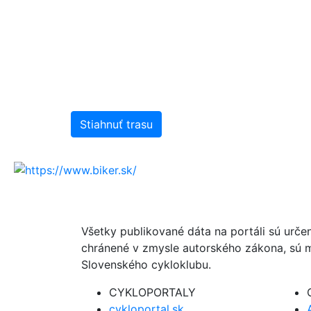
Stiahnuť trasu
Všetky publikované dáta na portáli sú urče
chránené v zmysle autorského zákona, sú m
Slovenského cykloklubu.
CYKLOPORTALY
cykloportal.sk