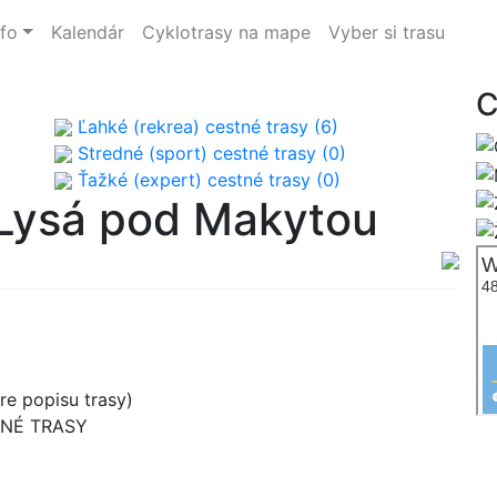
nfo
Kalendár
Cyklotrasy na mape
Vyber si trasu
C
Ľahké (rekrea) cestné trasy (6)
Stredné (sport) cestné trasy (0)
Ťažké (expert) cestné trasy (0)
 Lysá pod Makytou
e popisu trasy)
TNÉ TRASY