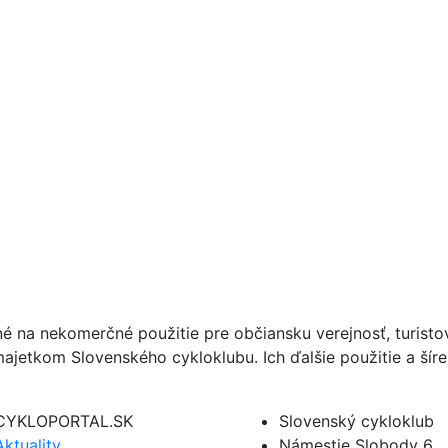
né na nekomerčné použitie pre občiansku verejnosť, turist
ajetkom Slovenského cykloklubu. Ich ďalšie použitie a ší
CYKLOPORTAL.SK
Slovenský cykloklub
Aktuality
Námestie Slobody 6