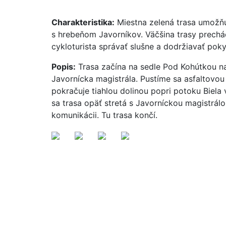
Charakteristika:
Miestna zelená trasa umožň
s hrebeňom Javorníkov. Väčšina trasy prech
cykloturista správať slušne a dodržiavať pok
Popis:
Trasa začína na sedle Pod Kohútkou na
Javornícka magistrála. Pustíme sa asfaltovou c
pokračuje tiahlou dolinou popri potoku Biel
sa trasa opäť stretá s Javorníckou magistrá
komunikácii. Tu trasa končí.