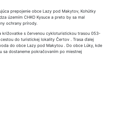
ujúca prepojenie obce Lazy pod Makytov, Kohútky
ádza územím CHKO Kysuce a preto by sa mal
yny ochrany prírody.
 križovatke s červenou cykloturistickou trasou 053-
estou do turistickej lokality Čertov . Trasa ďalej
a voda do obce Lazy pod Makytou . Do obce Lúky, kde
lou sa dostaneme pokračovaním po miestnej