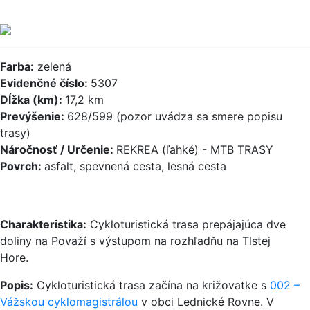
Farba:
zelená
Evidenčné číslo:
5307
Dĺžka (km):
17,2 km
Prevýšenie:
628/599 (pozor uvádza sa smere popisu
trasy)
Náročnosť / Určenie:
REKREA (ľahké) - MTB TRASY
Povrch:
asfalt, spevnená cesta, lesná cesta
Charakteristika:
Cykloturistická trasa prepájajúca dve
doliny na Považí s výstupom na rozhľadňu na Tlstej
Hore.
Popis:
Cykloturistická trasa začína na križovatke s
002 –
Vážskou cyklomagistrálou
v obci Lednické Rovne. V