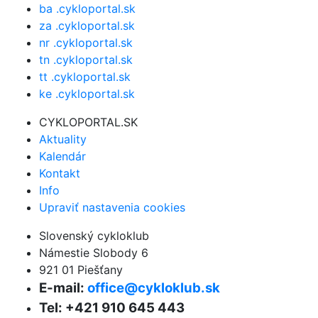
ba .cykloportal.sk
za .cykloportal.sk
nr .cykloportal.sk
tn .cykloportal.sk
tt .cykloportal.sk
ke .cykloportal.sk
CYKLOPORTAL.SK
Aktuality
Kalendár
Kontakt
Info
Upraviť nastavenia cookies
Slovenský cykloklub
Námestie Slobody 6
921 01 Piešťany
E-mail:
office@cykloklub.sk
Tel: +421 910 645 443