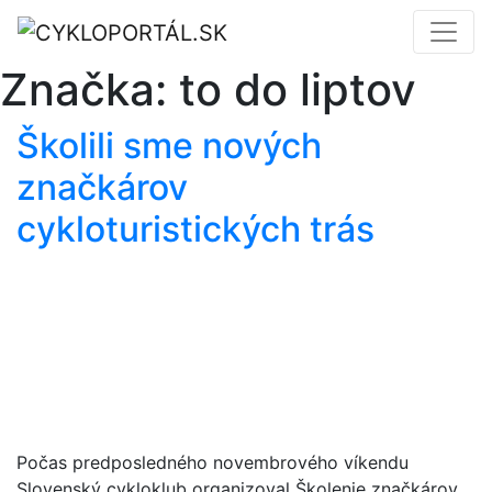
Značka:
to do liptov
Školili sme nových
značkárov
cykloturistických trás
Počas predposledného novembrového víkendu
Slovenský cykloklub organizoval Školenie značkárov