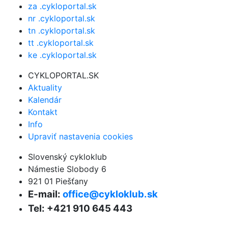
za .cykloportal.sk
nr .cykloportal.sk
tn .cykloportal.sk
tt .cykloportal.sk
ke .cykloportal.sk
CYKLOPORTAL.SK
Aktuality
Kalendár
Kontakt
Info
Upraviť nastavenia cookies
Slovenský cykloklub
Námestie Slobody 6
921 01 Piešťany
E-mail:
office@cykloklub.sk
Tel: +421 910 645 443