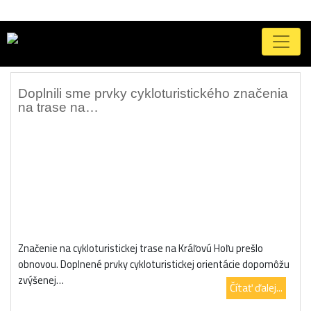
Značka:
svište
Doplnili sme prvky cykloturistického značenia
na trase na…
Značenie na cykloturistickej trase na Kráľovú Hoľu prešlo
obnovou. Doplnené prvky cykloturistickej orientácie dopomôžu
zvýšenej…
Čítať ďalej...