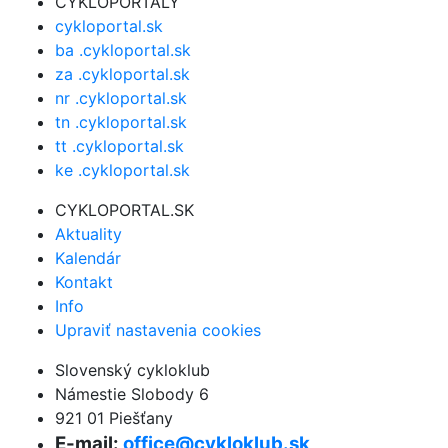
CYKLOPORTALY
cykloportal.sk
ba .cykloportal.sk
za .cykloportal.sk
nr .cykloportal.sk
tn .cykloportal.sk
tt .cykloportal.sk
ke .cykloportal.sk
CYKLOPORTAL.SK
Aktuality
Kalendár
Kontakt
Info
Upraviť nastavenia cookies
Slovenský cykloklub
Námestie Slobody 6
921 01 Piešťany
E-mail:
office@cykloklub.sk