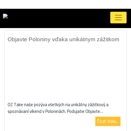
Značka:
remeslo
Objavte Poloniny vďaka unikátnym zážitkom
OZ Take naše pozýva všetkých na unikátny zážitkový a
spoznávaní víkend v Poloninách. Podujatie Objavte…
Čítať ďalej...