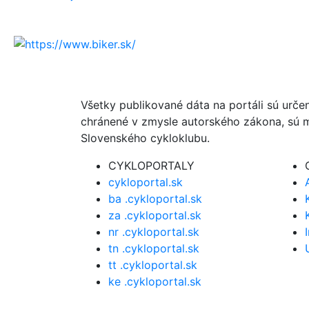
Všetky publikované dáta na portáli sú urče
chránené v zmysle autorského zákona, sú m
Slovenského cykloklubu.
CYKLOPORTALY
cykloportal.sk
ba .cykloportal.sk
za .cykloportal.sk
nr .cykloportal.sk
tn .cykloportal.sk
tt .cykloportal.sk
ke .cykloportal.sk