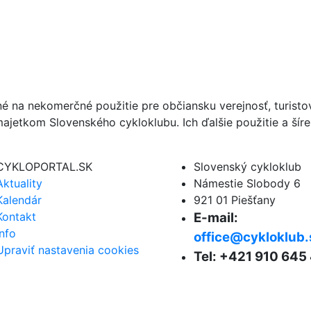
né na nekomerčné použitie pre občiansku verejnosť, turist
ajetkom Slovenského cykloklubu. Ich ďalšie použitie a ší
CYKLOPORTAL.SK
Slovenský cykloklub
Aktuality
Námestie Slobody 6
Kalendár
921 01 Piešťany
Kontakt
E-mail:
Info
office@cykloklub.
Upraviť nastavenia cookies
Tel: +421 910 645