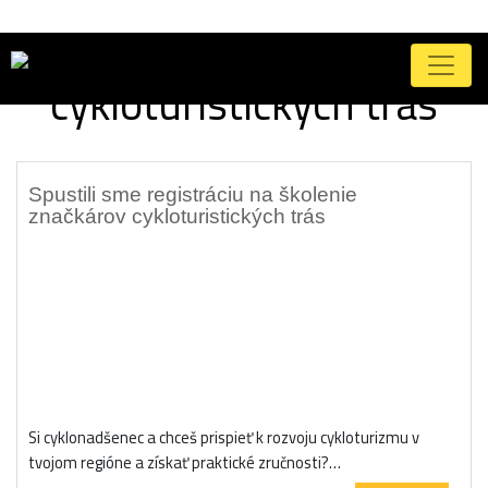
Značka:
preukaz značkára
cykloturistických trás
Spustili sme registráciu na školenie
značkárov cykloturistických trás
Si cyklonadšenec a chceš prispieť k rozvoju cykloturizmu v
tvojom regióne a získať praktické zručnosti?…