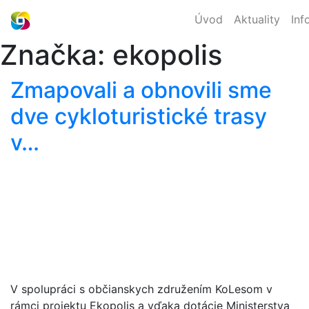
Úvod
Aktuality
Inf
Značka:
ekopolis
Zmapovali a obnovili sme
dve cykloturistické trasy
v…
V spolupráci s občianskych združením KoLesom v
rámci projektu Ekopolis a vďaka dotácie Ministerstva