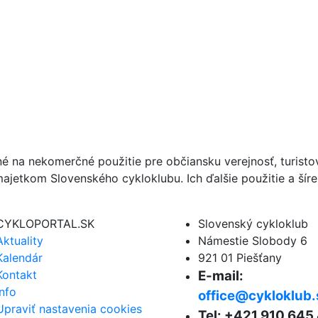
né na nekomerčné použitie pre občiansku verejnosť, turist
ajetkom Slovenského cykloklubu. Ich ďalšie použitie a ší
CYKLOPORTAL.SK
Slovenský cykloklub
Aktuality
Námestie Slobody 6
Kalendár
921 01 Piešťany
Kontakt
E-mail:
Info
office@cykloklub.
Upraviť nastavenia cookies
Tel: +421 910 645