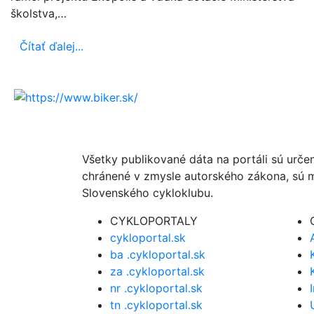
školstva,…
Čítať ďalej...
Všetky publikované dáta na portáli sú urče
chránené v zmysle autorského zákona, sú m
Slovenského cykloklubu.
CYKLOPORTALY
cykloportal.sk
ba .cykloportal.sk
za .cykloportal.sk
nr .cykloportal.sk
tn .cykloportal.sk