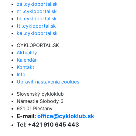
za .cykloportal.sk
nr .cykloportal.sk
tn .cykloportal.sk
tt .cykloportal.sk
ke .cykloportal.sk
CYKLOPORTAL.SK
Aktuality
Kalendár
Kontakt
Info
Upraviť nastavenia cookies
Slovenský cykloklub
Námestie Slobody 6
921 01 Piešťany
E-mail:
office@cykloklub.sk
Tel: +421 910 645 443